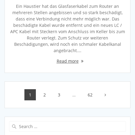
Ein Haustier hat das Glasfaserkabel zum Router an
mehreren Stellen angebissen und so stark beschädigt,
dass eine Verbindung nicht mehr möglich war. Das
beschädigte Kabel wurde entfernt und ein neues LC /
APC Kabel mit Steckern vom Anschluss im Keller bis zum
Router verlegt. Zum Schutz vor weiteren
Beschädigungen, wird noch ein schmaler Kabelkanal
angebracht.…
Read more
Posts
Page
Page
Page
Page
1
2
3
…
62
navigation
Search
for: