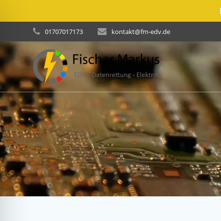
Skip
01707017173
kontakt@fm-edv.de
to
content