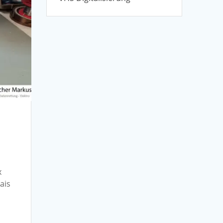
x
ais