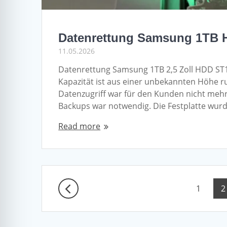
Datenrettung Samsung 1TB
11.05.2026
Datenrettung Samsung 1TB 2,5 Zoll HDD ST1
Kapazität ist aus einer unbekannten Höhe r
Datenzugriff war für den Kunden nicht meh
Backups war notwendig. Die Festplatte wur
Read more
Posts
Page
P
1
2
navigation