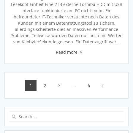
Lesekopf Einheit Eine 2TB externe Toshiba HDD mit USB
Interface funktionierte am PC nicht mehr. Ein
befreundeter IT-Techniker versuchte noch Daten des
Kunden mit einem Datenrettungstool zu sichern,
allerdings scheiterte dies an massiven Performance
Probleme. Teilweise wurden Daten nur noch mit Werten
von Kilobyte/Sekunde gelesen. Ein Datenzugriff war…
Read more
Posts
Page
Page
Page
Page
1
2
3
…
6
navigation
Search
for: