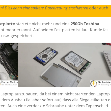
nen! Dies kann eine spätere Datenrettung erschweren
oder auch
tplatte
startete nicht mehr und eine
250Gb Toshiba
t mehr erkannt. Auf beiden Festplatten ist laut Kunde fast
 usw. gespeichert.
em Laptop auszubauen, da bei einem nicht startenden Laptop
em Ausbau fiel aber sofort auf, dass alle Siegeletiketten d
ren. Auch eine verdeckte Schraube unter dem Typenschild