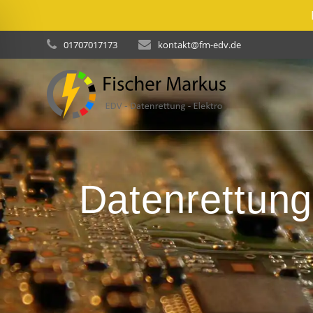
Skip
01707017173
kontakt@fm-edv.de
to
content
Datenrettung