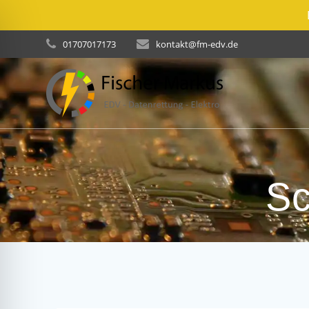
Skip
01707017173
kontakt@fm-edv.de
to
content
Sc