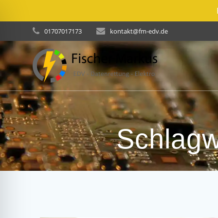
Skip
01707017173
kontakt@fm-edv.de
to
content
Schlagw