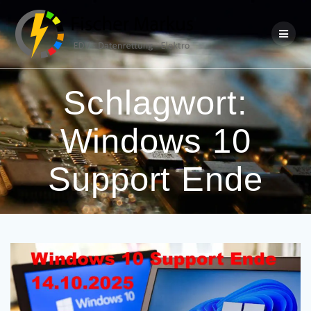
Skip
to
content
Schlagwort:
Windows 10
Support Ende