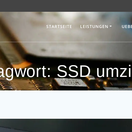
STARTSEITE
LEISTUNGEN
UEB
agwort:
SSD umzi