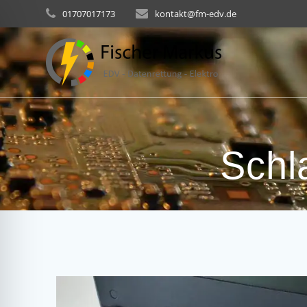
Skip
01707017173
kontakt@fm-edv.de
to
content
Schl