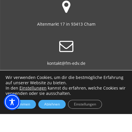
Altenmarkt 17 in 93413 Cham
kontakt@fm-edv.de
Wir verwenden Cookies, um dir die bestmögliche Erfahrung
auf unserer Website zu bieten.
In den
Einstellungen
kannst du erfahren, welche Cookies wir
verwenden oder sie ausschalten.
+49 170 701 717 3 / +49 9971 765 496 8
Zustimmen
Ablehnen
Einstellungen
© 2026 Fischer Markus EDV