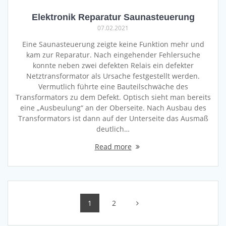
Elektronik Reparatur Saunasteuerung
07.02.2021
Eine Saunasteuerung zeigte keine Funktion mehr und
kam zur Reparatur. Nach eingehender Fehlersuche
konnte neben zwei defekten Relais ein defekter
Netztransformator als Ursache festgestellt werden.
Vermutlich führte eine Bauteilschwäche des
Transformators zu dem Defekt. Optisch sieht man bereits
eine „Ausbeulung“ an der Oberseite. Nach Ausbau des
Transformators ist dann auf der Unterseite das Ausmaß
deutlich…
Read more
Posts
Page
Page
1
2
navigation