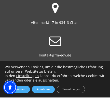
Altenmarkt 17 in 93413 Cham
kontakt@fm-edv.de
Wir verwenden Cookies, um dir die bestmögliche Erfahrung
auf unserer Website zu bieten.
In den
Einstellungen
kannst du erfahren, welche Cookies wir
verwenden oder sie ausschalten.
+49 170 701 717 3 / +49 9971 765 496 8
Zustimmen
Ablehnen
Einstellungen
© 2026 Fischer Markus EDV