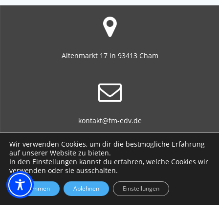
Altenmarkt 17 in 93413 Cham
kontakt@fm-edv.de
Wir verwenden Cookies, um dir die bestmögliche Erfahrung
auf unserer Website zu bieten.
In den
Einstellungen
kannst du erfahren, welche Cookies wir
verwenden oder sie ausschalten.
+49 170 701 717 3 / +49 9971 765 496 8
Zustimmen
Ablehnen
Einstellungen