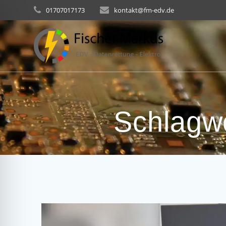
Skip
01707017173
kontakt@fm-edv.de
to
content
Schlagw