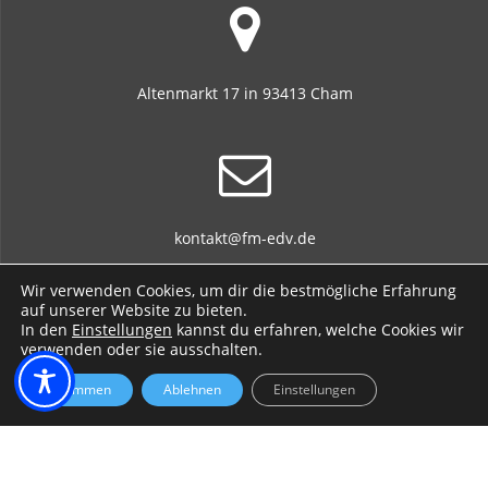
Altenmarkt 17 in 93413 Cham
kontakt@fm-edv.de
Wir verwenden Cookies, um dir die bestmögliche Erfahrung
auf unserer Website zu bieten.
In den
Einstellungen
kannst du erfahren, welche Cookies wir
verwenden oder sie ausschalten.
+49 170 701 717 3 / +49 9971 765 496 8
Zustimmen
Ablehnen
Einstellungen
© 2026 Fischer Markus EDV