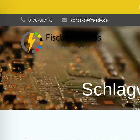
Skip
01707017173
kontakt@fm-edv.de
to
content
Schlag