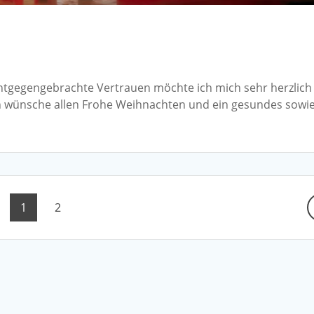
ntgegengebrachte Vertrauen möchte ich mich sehr herzlich
 wünsche allen Frohe Weihnachten und ein gesundes sowi
Page
Page
1
2