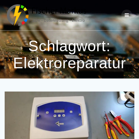
Skip
to
content
Schlagwort:
Elektroreparatur