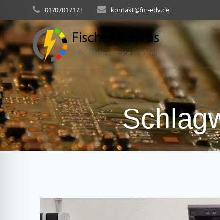
Skip
01707017173
kontakt@fm-edv.de
to
content
Schlag