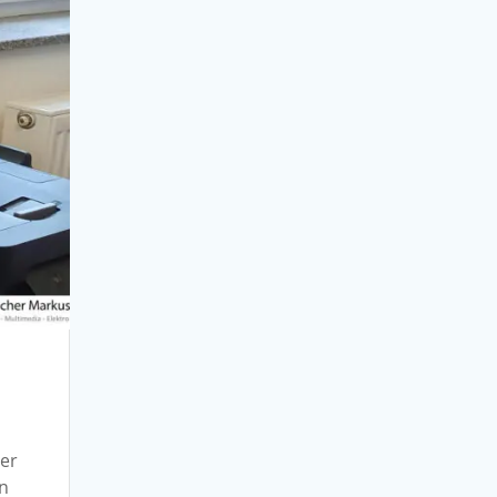
ter
en