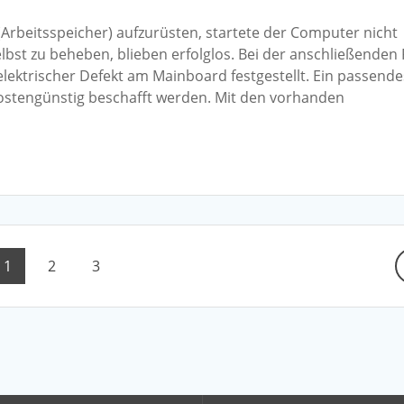
rbeitsspeicher) aufzurüsten, startete der Computer nicht
st zu beheben, blieben erfolglos. Bei der anschließenden
lektrischer Defekt am Mainboard festgestellt. Ein passende
ostengünstig beschafft werden. Mit den vorhanden
Page
Page
Page
1
2
3