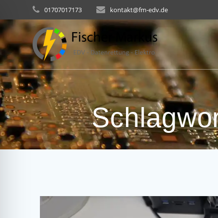
Skip
01707017173
kontakt@fm-edv.de
to
content
Schlagwo