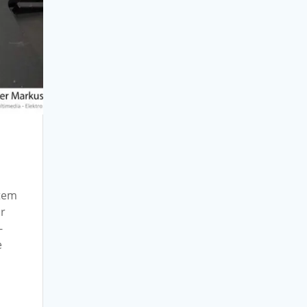
stem
ür
-
e