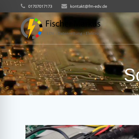
Skip
01707017173
kontakt@fm-edv.de
to
content
S