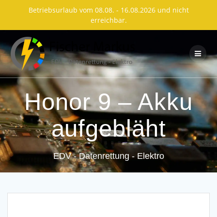
Betriebsurlaub vom 08.08. - 16.08.2026 und nicht
erreichbar.
Skip
to
content
Honor 9 – Akku
aufgebläht
EDV - Datenrettung - Elektro