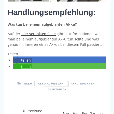
Handlungsempfehlung:
Was tun bei einem aufgeblähten Akku?
Auf der
hier verlinkten Seite
gibt es Informationen was
man bei einem aufgeblähten Akku tun sollte und was
genau im Inneren eines Akkus bei diesem Fall passiert.
Teilen
teilen
teilen
AKKU
AKKU AUFGEBLÄHT
AKKU TAUSCHEN
AKKUTAUSCH
Beitragsnavigation
Previous
Previous:
Next
Next:
High-End Gaming