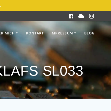
.
ER MICH
KONTAKT
IMPRESSUM
BLOG
 KLAFS SL033