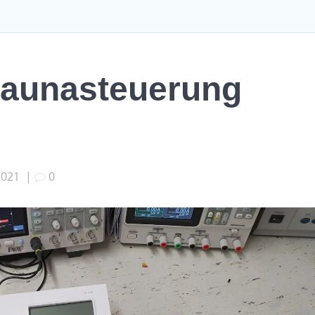
 Saunasteuerung
2021
|
0