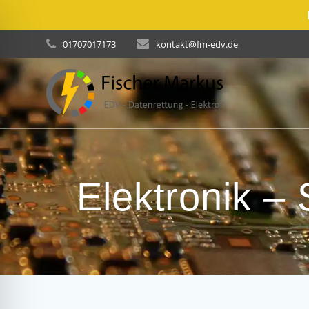
Skip
01707017173
kontakt@fm-edv.de
to
content
Elektronik 