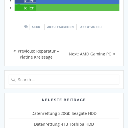
teilen
teilen
AKKU
AKKU TAUSCHEN
AKKUTAUSCH
Beitragsnavigation
Previous
Previous:
Reparatur –
Next
Next:
AMD Gaming PC
post:
Platine Kreissäge
post:
Search
for:
NEUESTE BEITRÄGE
Datenrettung 320Gb Seagate HDD
Datenrettung 4TB Toshiba HDD