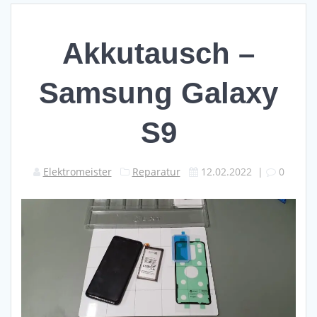
Akkutausch –
Samsung Galaxy
S9
Elektromeister
Reparatur
12.02.2022
|
0