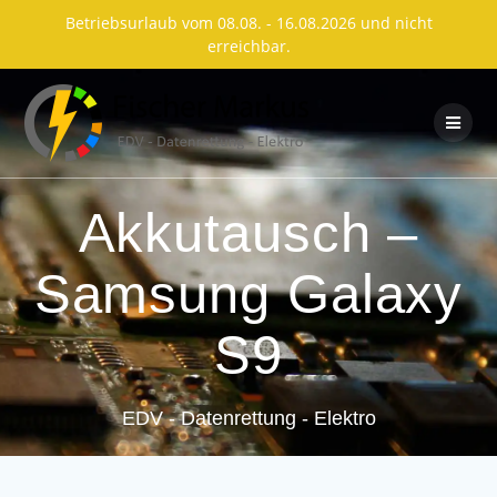
Betriebsurlaub vom 08.08. - 16.08.2026 und nicht
erreichbar.
Skip
to
content
Akkutausch –
Samsung Galaxy
S9
EDV - Datenrettung - Elektro