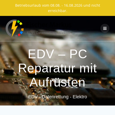
Betriebsurlaub vom 08.08. - 16.08.2026 und nicht
erreichbar.
Skip
to
content
EDV – PC
Reparatur mit
Aufrüsten
EDV - Datenrettung - Elektro