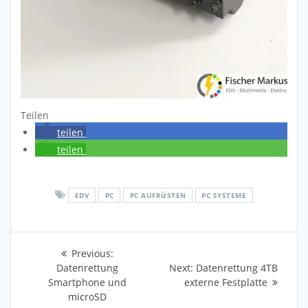
Teilen
teilen
teilen
EDV
PC
PC AUFRÜSTEN
PC SYSTEME
Beitragsnavigation
Previous
Previous:
post:
Next
Datenrettung
Next:
Datenrettung 4TB
post:
Smartphone und
externe Festplatte
microSD