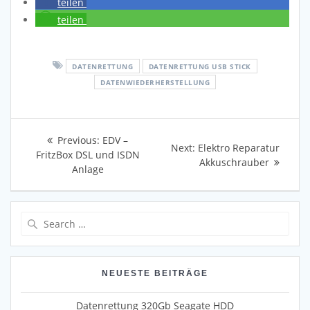
teilen
teilen
DATENRETTUNG
DATENRETTUNG USB STICK
DATENWIEDERHERSTELLUNG
Beitragsnavigation
Previous
Previous:
EDV –
Next
Next:
Elektro Reparatur
post:
FritzBox DSL und ISDN
post:
Akkuschrauber
Anlage
Search
for:
NEUESTE BEITRÄGE
Datenrettung 320Gb Seagate HDD