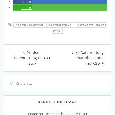
teilen
teilen
DATENEXTRAKTION
DATENRETTUNG
DATENRETTUNG USB
STICK
Beitragsnavigation
Previous
Next
Previous:
Next:
Datenrettung
post:
post:
Datenrettung USB 3.0
Smartphone und
Stick
microSD
Search
for:
NEUESTE BEITRÄGE
Datenrettung 320Gb Seagate HDD