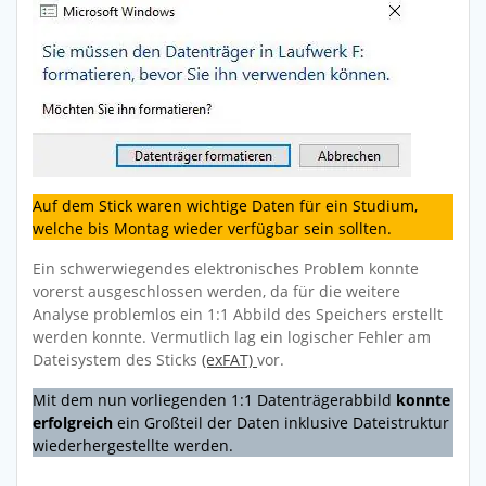
Auf dem Stick waren wichtige Daten für ein Studium,
welche bis Montag wieder verfügbar sein sollten.
Ein schwerwiegendes elektronisches Problem konnte
vorerst ausgeschlossen werden, da für die weitere
Analyse problemlos ein 1:1 Abbild des Speichers erstellt
werden konnte. Vermutlich lag ein logischer Fehler am
Dateisystem des Sticks
(exFAT)
vor.
Mit dem nun vorliegenden 1:1 Datenträgerabbild
konnte
erfolgreich
ein Großteil der Daten inklusive Dateistruktur
wiederhergestellte werden.